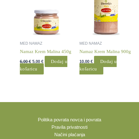
je:
5,00 €.
6,00 €.
MED NAMAZ
MED NAMAZ
Namaz Krem Malina 450g
Namaz Krem Malina 900g
Dodaj u
Dodaj u
6,00
€
5,00
€
10,00
€
košaricu
košaricu
Politika povrata novca i povrata
Pravila privatnosti
Načini plaćanja