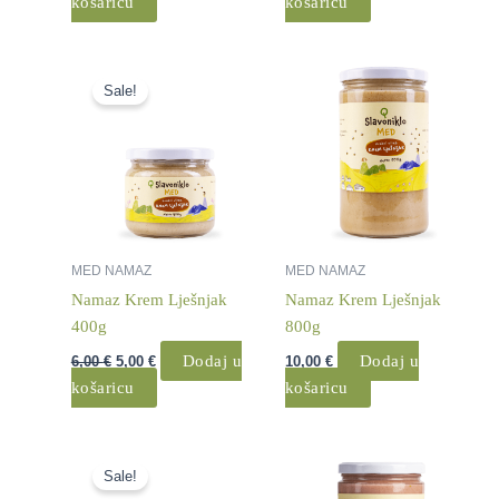
košaricu
košaricu
Izvorna
Trenutna
cijena
cijena
Sale!
bila
je:
je:
5,00 €.
6,00 €.
MED NAMAZ
MED NAMAZ
Namaz Krem Lješnjak
Namaz Krem Lješnjak
400g
800g
Dodaj u
Dodaj u
6,00
€
5,00
€
10,00
€
košaricu
košaricu
Izvorna
Trenutna
cijena
cijena
Sale!
bila
je: