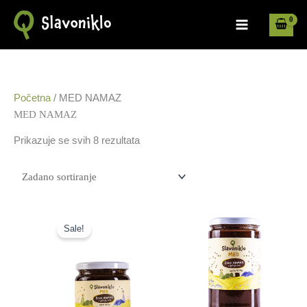
Skip
to
content
Početna
/ MED NAMAZ
MED NAMAZ
Prikazuje se svih 8 rezultata
Izvorna
Trenutna
cijena
cijena
Sale!
bila
je:
je:
5,00 €.
6,00 €.